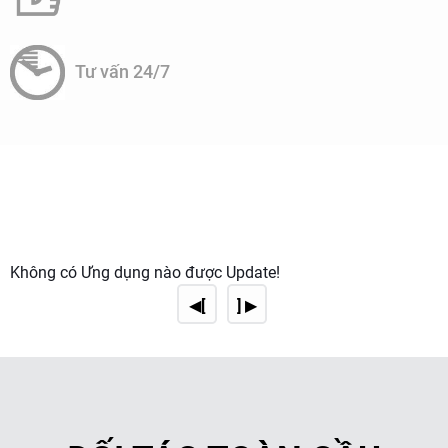
màu, mùi hôi, clo dư, hóa chất độc hại
✔ Hấp thụ
.
Hấp phụ hóa học:
✅
Tư vấn 24/7
Amoni, Clo, VOCs,
✔ Phản ứng với các chất ô nhiễm như
Hydro Sulfide (H₂S), thuốc trừ sâu
.
các hợp chất hữu cơ gây ung thư (THMs, PCB,
✔ Loại bỏ
dioxin, benzen)
.
3. Các loại than hoạt tính dùng trong lọc nước
Không có Ứng dụng nào được Update!
🔹 Than hoạt tính dạng hạt (GAC – Granular Activated
◀[
] ▶
Carbon)
✔ Hạt có kích thước 0.2 – 5 mm, giúp nước dễ lưu thông.
lọc nước giếng, nước máy, hệ thống lọc tổng
✔ Dùng trong
.