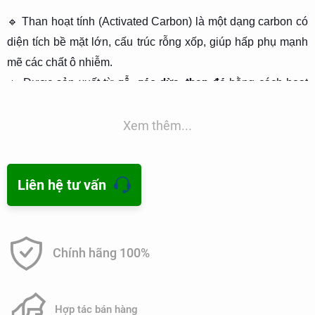
🔹 Than hoạt tính (Activated Carbon) là một dạng carbon có
diện tích bề mặt lớn, cấu trúc rỗng xốp, giúp hấp phụ mạnh
mẽ các chất ô nhiễm.
gỗ, gáo dừa, than đá
🔹 Được sản xuất từ
bằng cách hoạt
hóa ở nhiệt độ cao.
lực Van der Waals
🔹 Khả năng hấp phụ mạnh nhờ cơ chế
Xem thêm...
& mao quản xốp.
Liên hệ tư vấn
2. Cơ chế lọc nước bằng than hoạt tính
Công nghệ lọc nước bằng than hoạt tính hoạt động theo 2
cơ chế chính:
Chính hãng 100%
Hấp phụ vật lý:
✅
cặn bẩn, bùn đất, hợp chất hữu cơ, kim loại nặng
✔ Loại bỏ
.
Hợp tác bán hàng