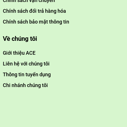
Chính sách vận chuyển
Ứng dụng rộng rãi
✔
, phù hợp với nước giếng, nước máy,
Chính sách đổi trả hàng hóa
nước công nghiệp.
Chính sách bảo mật thông tin
6. Khi nào cần thay than hoạt tính?
Về chúng tôi
Mùi nước thay đổi, nước có mùi hôi hoặc vị lạ.
🔹
Nước chảy yếu, tốc độ lọc chậm hơn.
🔹
Giới thiệu ACE
Định kỳ 6 – 12 tháng (tùy vào mức độ sử dụng và chất
🔹
Liên hệ với chúng tôi
lượng nước đầu vào).
Thông tin tuyển dụng
Chi nhánh chúng tôi