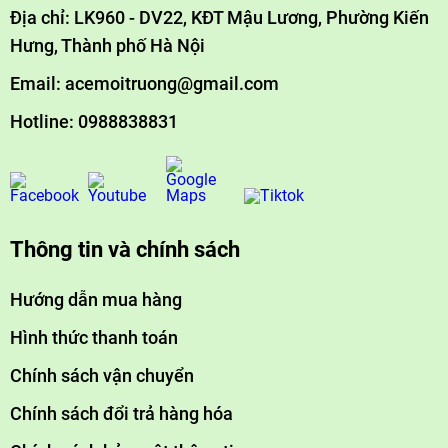
Địa chỉ: LK960 - DV22, KĐT Mậu Lương, Phường Kiến
Ưu điểm:
Hưng, Thành phố Hà Nội
✔ Không cần dùng hóa chất, dễ lắp đặt.
Email: acemoitruong@gmail.com
✔ Giữ nguyên khoáng chất nhưng hạn chế đóng cặn.
Hotline: 0988838831
Nhược điểm:
❌ Không loại bỏ hoàn toàn nước cứng, chỉ giảm đóng
cặn.
Gợi ý:
vòi sen, bồn tắm, máy nước nóng
📌
Lắp tại
.
Thông tin và chính sách
4. Giải Pháp Kết Hợp Hiệu Quả
Hướng dẫn mua hàng
✔ Tốt nhất cho biệt thự:
Hình thức thanh toán
Làm mềm nước trung tâm
RO cho bếp
✅
(toàn bộ nhà) +
+
Chính sách vận chuyển
Chống cặn từ trường cho phòng tắm
.
Chính sách đổi trả hàng hóa
Hoặc:
✅
Máy lọc RO + Thiết bị từ trường (nếu không muốn