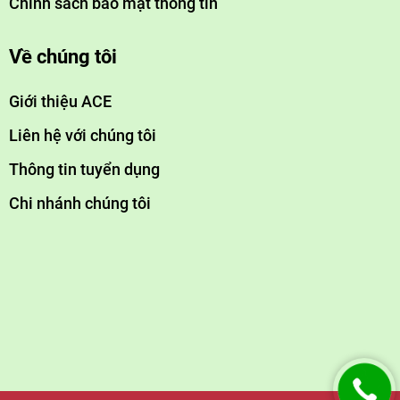
dùng hệ thống làm mềm lớn).
Chính sách bảo mật thông tin
Tóm lại:
hệ thống làm
💡
Với biệt thự Vinhomes, nên đầu tư
Về chúng tôi
mềm nước tổng
máy lọc nước RO
, kết hợp
để có chất lượng
nước tối ưu! 🚰💧
Giới thiệu ACE
Liên hệ với chúng tôi
Thông tin tuyển dụng
Chi nhánh chúng tôi