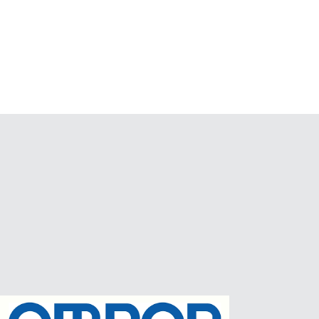
í thải
: Với dữ liệu chi tiết và chính xác, các doanh nghiệp
a quyết định hiệu quả hơn trong việc xử lý khí thải.