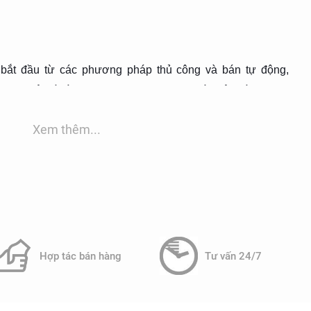
 bắt đầu từ các phương pháp thủ công và bán tự động,
ng nghệ số và Internet of Things (IoT), các hệ thống quan
ên phổ biến từ những năm 2000. Những tiến bộ trong công
Xem thêm...
u đã làm cho việc quan trắc trở nên chính xác và đáng tin
c khí thải giúp phát hiện sớm các nguồn ô nhiễm, từ đó đưa
bảo vệ môi trường không khí.
Hợp tác bán hàng
Tư vấn 24/7
: Các hệ thống này cung cấp dữ liệu theo thời gian thực,
ắt tình hình nhanh chóng.