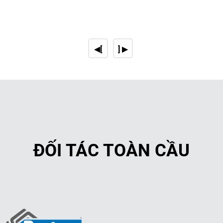
Nâng cao hiệu quả quản lý kh
và cơ quan quản lý có thể đưa r
◀[
] ▶
ĐỐI TÁC TOÀN CẦU