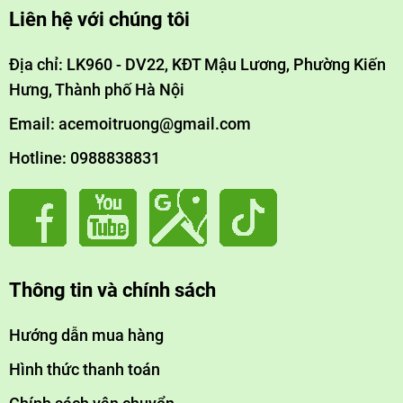
Liên hệ với chúng tôi
Loại bỏ chì, asen, clo dư, vi khuẩn (E. coli, Coliform).
Địa chỉ: LK960 - DV22, KĐT Mậu Lương, Phường Kiến
Phòng ngừa bệnh về da và tiêu hóa cho khách hàng.
Hưng, Thành phố Hà Nội
Thân thiện môi trường
:
Email: acemoitruong@gmail.com
Giảm rác thải nhựa, phù hợp với tiêu chuẩn "resort
Hotline: 0988838831
xanh".
Tái sử dụng nước thải RO cho mục đích khác.
Nâng tầm thương hiệu
:
Thông tin và chính sách
Thu hút khách hàng cao cấp, đặc biệt khách quốc tế.
Quảng bá hình ảnh resort "chăm sóc sức khỏe toàn
Hướng dẫn mua hàng
diện".
Hình thức thanh toán
4. Tiêu chí lựa chọn hệ thống RO phù hợp