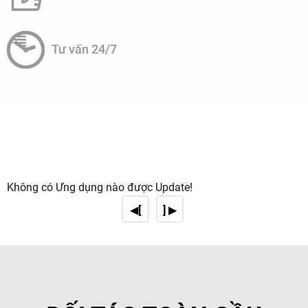
Nước thải từ màng RO (20–50%) có thể tái sử dụng cho
tưới cây, vệ sinh.
2. Ứng dụng cụ thể trong khách sạn/resort
Tư vấn 24/7
Cung cấp nước uống an toàn
:
Thay thế nước đóng chai tại phòng nghỉ, nhà hàng,
quầy bar.
Đảm bảo tiêu chuẩn nước uống trực tiếp (QCVN 6-
1:2010/BYT).
Không có Ứng dụng nào được Update!
Nước sinh hoạt chất lượng cao
:
◀[
] ▶
Loại bỏ cặn canxi, magie, bảo vệ thiết bị (máy nước
nóng, bình giặt là).
Giảm nguy cơ kích ứng da cho khách khi tắm rửa.