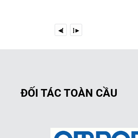
◀[
] ▶
ĐỐI TÁC TOÀN CẦU