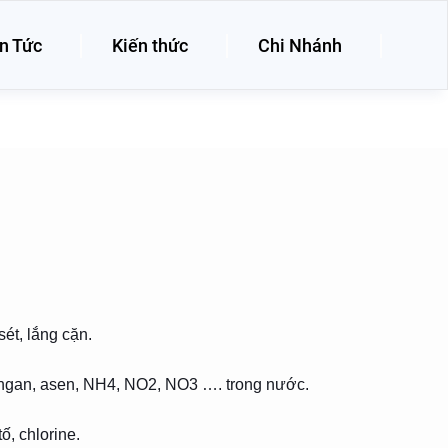
n Tức
Kiến thức
Chi Nhánh
sét, lắng cặn.
mangan, asen, NH4, NO2, NO3 …. trong nước.
ố, chlorine.