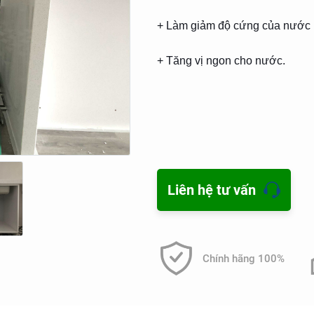
+ Làm giảm độ cứng của nước 
+ Tăng vị ngon cho nước.
+ Tuổi thọ vật liệu lọc cao, dễ d
+ Phù hợp với mọi không gian 
sống gia đình.
Liên hệ tư vấn
Chính hãng 100%