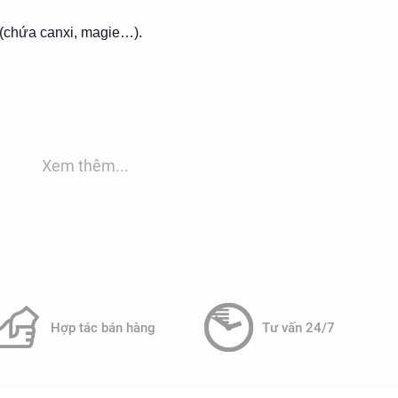
(chứa canxi, magie…).
àng thay thế, chi phí thay thế thấp.
Xem thêm...
trong nhà và ngoài trời, giúp nâng cao chất lượng cuộc
Hợp tác bán hàng
Tư vấn 24/7