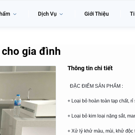
phẩm
Dịch Vụ
Giới Thiệu
Ti
 cho gia đình
Thông tin chi tiết
ĐẶC ĐIỂM SẢN PHẨM :
+ Loại bỏ hoàn toàn tạp chất, rỉ 
+ Loại bỏ kim loại nặng sắt, 
+ Xử lý khử màu, mùi, khử độc t