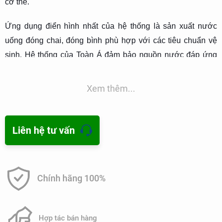
cơ thể.
Ứng dụng điển hình nhất của hệ thống là sản xuất nước
uống đóng chai, đóng bình phù hợp với các tiêu chuẩn vệ
sinh. Hệ thống của Toàn Á đảm bảo nguồn nước đáp ứng
QCVN 6-1: 2010/BYT – Quy chuẩn kỹ thuật Quốc gia đối với
nước khoáng thiên nhiên và nước uống đóng chai. Nước
Xem thêm...
sau lọc có thể uống ngay và phân phối trong dây chuyền.
Liên hệ tư vấn
Chính hãng 100%
Hợp tác bán hàng