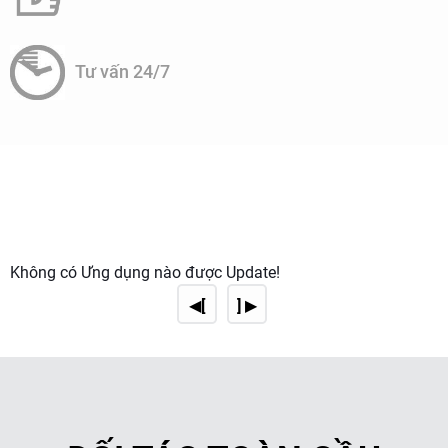
6. Tuân thủ quy định và tiêu chuẩn: Hệ thống cần phải tuân
thủ các quy định và tiêu chuẩn liên quan đến sản xuất và
chế biến dược phẩm, bao gồm cả Good Manufacturing
Practice (GMP) và các tiêu chuẩn liên quan khác.
Tư vấn 24/7
Không có Ứng dụng nào được Update!
◀[
] ▶