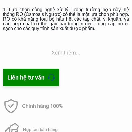
1. Lựa chọn công nghệ xử lý: Trong trường hợp này, hệ
thống RO (Osmosis Ngược) có thể là một lựa chọn phù hợp.
RO có khả năng loại bỏ hầu hết các tạp chất, vi khuẩn, và
các hợp chất có thể gây hại trong nước, cung cấp nước
sạch cho các quy trình sản xuất dược phẩm.
2. Bộ lọc tiền xử lý: Trước khi nước được đưa vào hệ thống
RO, việc sử dụng các bộ lọc tiền xử lý như bộ lọc than hoạt
tính và bộ lọc cát có thể giúp loại bỏ một số tạp chất lớn và
cải thiện hiệu suất của hệ thống RO.
Xem thêm...
3. Hệ thống điều khiển và giám sát: Hệ thống cần được
trang bị các cảm biến và thiết bị giám sát để theo dõi chất
lượng nước đầu vào và đầu ra, cũng như hiệu suất hoạt
động của hệ thống. Điều này giúp phát hiện sớm các vấn đề
Liên hệ tư vấn
và đảm bảo rằng nước sản xuất đáp ứng các tiêu chuẩn cần
thiết.
4. Hệ thống khử trùng và bảo quản: Trong một số trường
hợp, việc sử dụng các phương pháp khử trùng như tia UV
hoặc khử trùng hóa học có thể được áp dụng để đảm bảo
Chính hãng 100%
sự sạch sẽ và an toàn của nước sau khi xử lý.
5. Đào tạo và bảo dưỡng: Quan trọng là cần có chương
trình đào tạo cho nhân viên vận hành và bảo dưỡng hệ
thống để đảm bảo hoạt động ổn định và hiệu quả của nó.
Hợp tác bán hàng