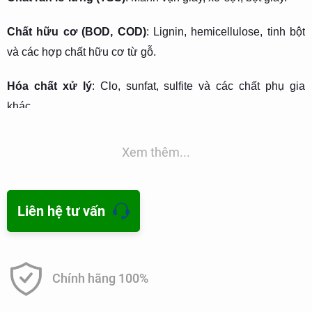
Chất hữu cơ (BOD, COD)
: Lignin, hemicellulose, tinh bột
và các hợp chất hữu cơ từ gỗ.
Hóa chất xử lý
: Clo, sunfat, sulfite và các chất phụ gia
khác.
Kim loại nặng
: Chì, kẽm, đồng từ quá trình sản xuất và thiết
Xem thêm...
bị.
Độ pH
: Thường dao động do sử dụng các hóa chất tẩy
Liên hệ tư vấn
trắng và điều chỉnh pH trong quy trình.
Quy trình xử lý nước thải
Chính hãng 100%
Hệ thống xử lý nước thải được thiết kế gồm các bước xử lý
chính như sau: