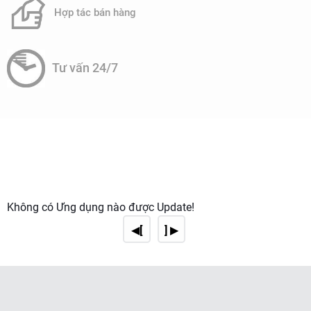
Hợp tác bán hàng
Theo phân tích nguồn phát sinh nước thải tại nhà máy, có
thể thấy rằng đặc tính nước thải sinh hoạt là thường chứa
các tạp chất khác nhau, các vi sinh vật có hại. Trong đó có
Tư vấn 24/7
khoảng trên 50% là các chất hữu cơ, còn lại là các hợp chất
vô cơ và vi sinh vật có hại. Các vi sinh vật trong nước
thường là các virus và các vi khuẩn có thể gây bệnh như
hàn, lỵ, tả…
Không có Ứng dụng nào được Update!
◀[
] ▶