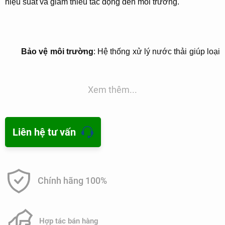
hiệu suất và giảm thiểu tác động đến môi trường.
Bảo vệ môi trường
: Hệ thống xử lý nước thải giúp loại
bỏ các chất độc hại và ô nhiễm từ nước thải trước khi
được xả ra môi trường tự nhiên, giúp giảm thiểu tác
Xem thêm...
động tiêu cực đối với hệ sinh thái và nguồn nước sạch.
Tiết kiệm tài nguyên
: Bằng cách tái sử dụng và xử lý
Liên hệ tư vấn
lại nước thải, hệ thống xử lý giúp tiết kiệm tài nguyên
nước và giảm áp lực lên nguồn nước sạch.
Giảm chi phí hoạt động
: Mặc dù việc xây dựng và duy
Chính hãng 100%
trì hệ thống xử lý nước thải có thể đòi hỏi một số chi phí
ban đầu lớn, nhưng việc giảm thiểu các vấn đề liên
quan đến việc xử lý nước thải có thể giúp giảm chi phí
Hợp tác bán hàng