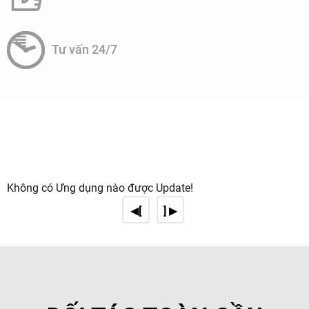
hoạt động và bảo dưỡng lâu dài.
Tư vấn 24/7
Đáp ứng các quy định và tiêu chuẩn
: Hệ thống xử lý
nước thải tòa nhà đô thị giúp đảm bảo rằng nước thải
được xử lý đúng cách và đáp ứng các tiêu chuẩn và
quy định về môi trường và sức khỏe công cộng.
Không có Ứng dụng nào được Update!
◀[
] ▶