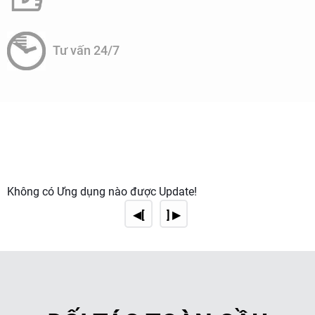
+ Thiết bị: Bao gồm bể phản ứng, bể lắng, hệ thống lọc, máy
bơm, thiết bị đo lường và kiểm soát tự động.
Tư vấn 24/7
2. Quy trình vận hành:
+ Thu gom: Nước thải từ quá trình xi mạ được thu gom qua
hệ thống đường ống.
+ Xử lý sơ bộ: Loại bỏ các chất rắn lớn và tạp chất có thể
gây hư hỏng thiết bị xử lý.
Không có Ứng dụng nào được Update!
+ Xử lý chính: Áp dụng các công nghệ hóa lý, điện phân
◀[
] ▶
hoặc màng lọc để loại bỏ kim loại nặng và hóa chất độc hại.
+ Xử lý cuối cùng: Làm sạch nước thải đến mức an toàn để
xả ra môi trường hoặc tái sử dụng cho các mục đích khác.
3. Kiểm soát chất lượng: