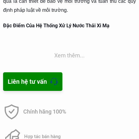
quả là cần thiết để bảo vệ môi trường và tuân thủ các quy
định pháp luật về môi trường.
Đặc Điểm Của Hệ Thống Xử Lý Nước Thải Xi Mạ
1. Công nghệ và thiết bị sử dụng:
Xem thêm...
+ Công nghệ hóa lý: Sử dụng các phương pháp hóa học và
vật lý như keo tụ, kết tủa, hấp phụ và trao đổi ion để loại bỏ
các kim loại nặng và hóa chất.
Liên hệ tư vấn
+ Công nghệ điện phân: Dùng điện để tách các kim loại
nặng ra khỏi nước thải.
Chính hãng 100%
+ Công nghệ màng lọc: Sử dụng màng lọc để loại bỏ các
tạp chất và kim loại nặng.
Hợp tác bán hàng