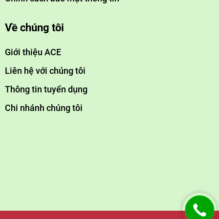
+ Một hệ thống xử lý nước thải xi mạ hiệu quả giúp nâng
Về chúng tôi
cao hình ảnh chuyên nghiệp và đáng tin cậy của doanh
nghiệp.
Giới thiệu ACE
+ Tạo sự yên tâm và hài lòng cho khách hàng và các đối tác
Liên hệ với chúng tôi
kinh doanh.
Thông tin tuyển dụng
Chi nhánh chúng tôi