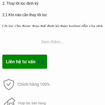
2. Thay lõi lọc định kỳ
2.1 Khi nào cần thay lõi lọc
Lõi lọc cần được thay thế định kỳ theo hướng dẫn của nhà
sản xuất. Thời gian thay lõi lọc phụ thuộc vào chất lượng
nước đầu vào và tần suất sử dụng, thường từ 6 tháng đến 1
Xem thêm...
năm.
2.2 Cách thay lõi lọc
Liên hệ tư vấn
Bước 1:
Tắt nguồn cấp nước và xả áp suất trong hệ thống.
Chính hãng 100%
Hợp tác bán hàng