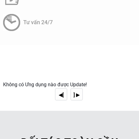
Bước 2:
Mở nắp bộ lọc và lấy lõi lọc cũ ra.
Tư vấn 24/7
Bước 3:
Lắp lõi lọc mới vào và đóng nắp bộ lọc.
Không có Ứng dụng nào được Update!
◀[
] ▶
Bước 4:
Mở lại nguồn cấp nước và kiểm tra rò rỉ.
3. Vệ sinh hệ thống