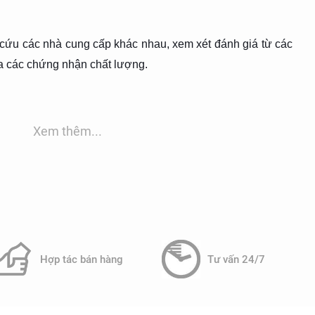
 cứu các nhà cung cấp khác nhau, xem xét đánh giá từ các
ra các chứng nhận chất lượng.
cấp có dịch vụ hỗ trợ kỹ thuật tốt, đảm bảo có thể giúp đỡ
ì hệ thống.
Xem thêm...
bảo trì định kỳ cho hệ thống, bao gồm kiểm tra và vệ sinh
ềm.
cung cấp có dịch vụ hỗ trợ kỹ thuật kịp thời khi xảy ra sự
Hợp tác bán hàng
Tư vấn 24/7
tục và hiệu quả.