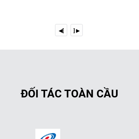
◀[
] ▶
ĐỐI TÁC TOÀN CẦU