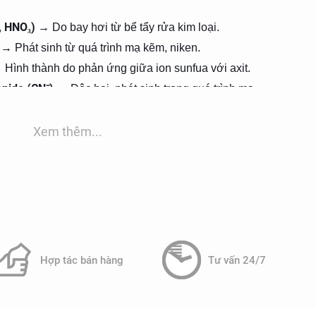
, HNO₃)
→ Do bay hơi từ bể tẩy rửa kim loại.
→ Phát sinh từ quá trình mạ kẽm, niken.
Hình thành do phản ứng giữa ion sunfua với axit.
nide (CN⁻)
→ Độc hại, phát sinh trong quá trình mạ.
hất tẩy dầu mỡ, phụ gia mạ.
Xem thêm...
c thải xi mạ
ử lý tại chỗ:
Hợp tác bán hàng
Tư vấn 24/7
 hấp thụ khí HCl, H₂SO₄, HNO₃.
(H₂SO₄ hoặc HCl):