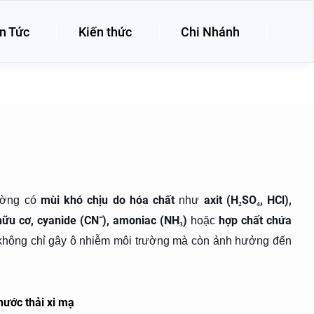
n Tức
Kiến thức
Chi Nhánh
mùi khó chịu do hóa chất
axit (H₂SO₄, HCl),
ường có
như
ữu cơ, cyanide (CN⁻), amoniac (NH₃)
hợp chất chứa
hoặc
 không chỉ gây ô nhiễm môi trường mà còn ảnh hưởng đến
nước thải xi mạ