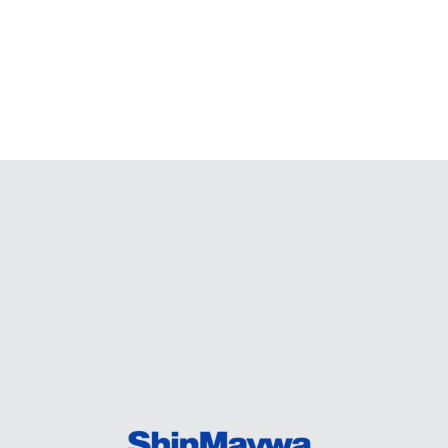
hoặc NaOH:
m bay hơi mùi hóa chất
ính (6.5 - 8.5)
NaOH, Ca(OH)₂
ng
để trung hòa.
H₂SO₄, HCl
ùng
để điều chỉnh.
ng NaClO hoặc H₂O₂ trước khi trung hòa.
ân hủy hợp chất gây mùi:
ất hữu cơ, cyanide, NH₃.
 (Fenton)
: Xử lý các chất hữu cơ khó phân hủy.
hóa khí H₂S, NH₃, cyanide.