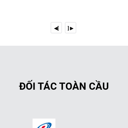
Loại bỏ khí H₂S bằng FeCl₃ 
(2) Trung hòa nước thải để giả
◀[
] ▶
Điều chỉnh pH về mức trung t
✅
Nếu nước thải quá axit
→ Dù
Nếu nước thải quá kiềm
→ D
Cyanide (CN⁻) cần oxy hóa bằ
(3) Oxy hóa mạnh để khử mùi
ĐỐI TÁC TOÀN CẦU
Dùng hóa chất oxy hóa để ph
✅
Ozone (O₃)
: Phân hủy hợp ch
H₂O₂ (Hydro peroxide) + Fe²⁺
KMnO₄ (Permanganat)
: Oxy 