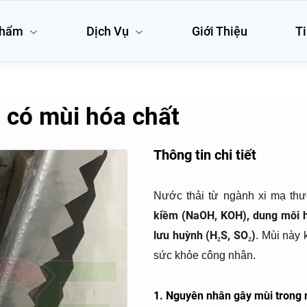
phẩm
Dịch Vụ
Giới Thiệu
Ti
 có mùi hóa chất
Thông tin chi tiết
Nước thải từ ngành xi mạ th
kiềm (NaOH, KOH), dung môi h
lưu huỳnh (H₂S, SO₂)
. Mùi này
sức khỏe công nhân.
1. Nguyên nhân gây mùi trong 