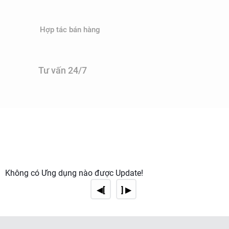
lý có thể nhanh chóng điều tra và xử lý nguyên nhân gây ô
nhiễm, ngăn chặn các hậu quả nghiêm trọng đối với môi
Hợp tác bán hàng
trường và sức khỏe con người.
Tư vấn 24/7
Không có Ứng dụng nào được Update!
◀[
] ▶