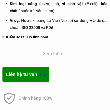
Kim loại nặng
vi sinh vật
hóa
(asen, chì),
(E.coli),
chất
(thuốc trừ sâu, nitrat).
Ví dụ:
Nước khoáng La Vie (Nestlé) sử dụng RO để đạt
ISO 22000
FDA
chuẩn
và
.
Kiểm soát TDS linh hoạt:
50–500 ppm
Điều chỉnh TDS từ
phù hợp với phân khúc
Xem thêm...
thị trường (nước khoáng nhẹ/giàu khoáng).
2. Độc quyền về "hương vị tự nhiên"
Liên hệ tư vấn
Công nghệ RO cải tiến giữ khoáng:
Sử dụng màng RO chọn lọc hoặc hệ
remineralization
Ca²⁺, Mg²⁺, K⁺
thống
để giữ lại
tự
Chính hãng 100%
nhiên.