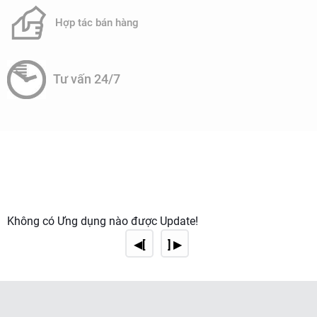
Ví dụ:
Nước khoáng Vĩnh Hảo kết hợp RO và bổ sung
Hợp tác bán hàng
khoáng từ đá núi lửa.
Khác biệt hóa sản phẩm:
Tư vấn 24/7
kiềm tính (pH 8.5–9.5)
nước
Tạo ra dòng nước
hoặc
hydrogen
chống oxy hóa.
3. Tiết kiệm chi phí dài hạn
Giảm rủi ro thu hồi sản phẩm:
RO loại bỏ nguy cơ nhiễm khuẩn, hóa chất – nguyên
nhân chính gây thu hồi sản phẩm.
Không có Ứng dụng nào được Update!
◀[
] ▶
Tối ưu hóa năng lượng:
bơm ERD (Energy Recovery Device)
Công nghệ
giảm
30–50% điện năng.