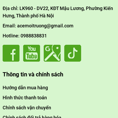
5. Xây dựng thương hiệu "xanh" và bền vững
Địa chỉ: LK960 - DV22, KĐT Mậu Lương, Phường Kiến
Hưng, Thành phố Hà Nội
Truyền thông về công nghệ sạch:
Email: acemoitruong@gmail.com
"không hóa chất"
Quảng cáo RO như giải pháp
, thu hút
Hotline: 0988838831
người tiêu dùng quan tâm sức khỏe.
Ví dụ:
Thương hiệu Icelandic Glacial quảng cáo nước
khoáng từ băng nguyên thủy qua RO.
Giảm carbon footprint:
Thông tin và chính sách
Sử dụng vật liệu tái chế cho vỏ chai, kết hợp năng
Hướng dẫn mua hàng
lượng mặt trời để vận hành RO.
6. Tuân thủ quy định toàn cầu
Hình thức thanh toán
Chính sách vận chuyển
Đạt chuẩn quốc tế:
Chính sách đổi trả hàng hóa