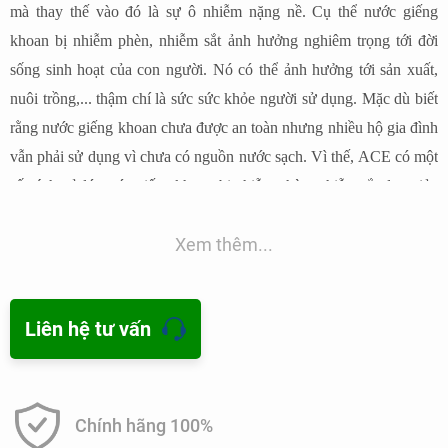
mà thay thế vào đó là sự ô nhiễm nặng nề. Cụ thể nước giếng
khoan bị nhiễm phèn, nhiễm sắt ảnh hưởng nghiêm trọng tới đời
sống sinh hoạt của con người. Nó có thể ảnh hưởng tới sản xuất,
nuôi trồng,... thậm chí là sức sức khỏe người sử dụng. Mặc dù biết
rằng nước giếng khoan chưa được an toàn nhưng nhiều hộ gia đình
vẫn phải sử dụng vì chưa có nguồn nước sạch. Vì thế, ACE có một
số cách xử lý nước giếng khoan bị nhiễm phèn, nhiễm sắt đơn giản
với mong muốn góp phần nào đó giúp nhiều hộ gia đình có thể giải
Xem thêm...
quyết các vấn đề mà mình đang gặp phải.
Liên hệ tư vấn
Chính hãng 100%