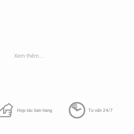
Xem thêm...
Hệ thống trao đổi ion
hấu ngược, loại bỏ tạp chất
Hạt nhựa trao đổi ion thay thế Ca²⁺, Mg²⁺
o
bằng Na⁺ hoặc K⁺
n Ca²⁺, Mg²⁺
Chuyển hóa nước cứng thành nước mềm
Hợp tác bán hàng
Tư vấn 24/7
, virus, kim loại nặng, clo,
Chỉ xử lý nước cứng, không lọc vi khuẩn
hoặc hóa chất