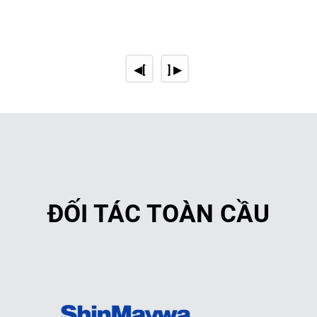
Loại bỏ tạp
chất khác
📌
Nhận xét:
✔
Máy RO:
Lọc sạch nước hoàn toàn, 
◀[
] ▶
✔
Hệ thống trao đổi ion:
Chỉ làm mềm n
2. Ứng Dụng
ĐỐI TÁC TOÀN CẦU
Ứng dụng
Dùng để uống