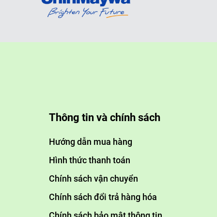
Dùng cho sinh hoạt (tắm, g
ăn, rửa chén)
Bảo vệ thiết bị (bình nóng 
sen, máy giặt, máy rửa bát)
Thông tin và chính sách
Công nghiệp / biệt thự lớn
Hướng dẫn mua hàng
📌
Nhận xét:
Hình thức thanh toán
✔
Máy RO:
Dùng cho nước uống, sinh 
Chính sách vận chuyển
✔
Hệ thống trao đổi ion:
Dùng để làm m
Chính sách đổi trả hàng hóa
Chính sách bảo mật thông tin