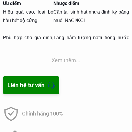
Ưu điểm
Nhược điểm
Hiệu quả cao, loại bỏ
Cần tái sinh hạt nhựa định kỳ bằng
hầu hết độ cứng
muối NaCl/KCl
Phù hợp cho gia đình,
Tăng hàm lượng natri trong nước
công nghiệp
(không tốt cho người ăn kiêng muối)
Chi phí vận hành thấp
Cần bảo trì và thay thế nhựa sau
Xem thêm...
một thời gian
Ứng dụng:
📌
Máy làm mềm nước gia đình, hệ thống xử lý
nước sinh hoạt và công nghiệp.
Liên hệ tư vấn
2. Lọc Màng (RO, Nano, UF)
Nguyên lý:
🔹
Màng lọc kích thước siêu nhỏ loại bỏ khoáng
Chính hãng 100%
chất hòa tan trong nước.