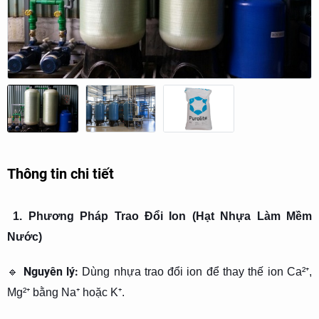
Thông tin chi tiết
1. Phương Pháp Trao Đổi Ion (Hạt Nhựa Làm Mềm
Nước)
Nguyên lý:
🔹
Dùng nhựa trao đổi ion để thay thế ion Ca²⁺,
Mg²⁺ bằng Na⁺ hoặc K⁺.