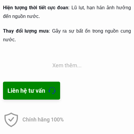
Hiện tượng thời tiết cực đoan
: Lũ lụt, hạn hán ảnh hưởng
đến nguồn nước.
Thay đổi lượng mưa
: Gây ra sự bất ổn trong nguồn cung
nước.
Giải pháp thích ứng
: Xây dựng các công trình chống hạn, lũ,
tăng cường trữ nước.
Xem thêm...
Vai trò của cộng đồng
: Tham gia vào các hoạt động ứng
phó với biến đổi khí hậu.
Liên hệ tư vấn
Chính hãng 100%