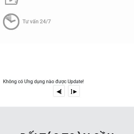
Tiêu chuẩn chất lượng nước y tế
Loại nước
Tiêu chuẩn
Ứng dụng
Tư vấn 24/7
Nước uống thông
TDS < 500 ppm
Không dùng trong y
thường
tế
Nước tinh khiết
TDS < 10 ppm, theo
Rửa dụng cụ, pha
(Purified)
USP/EP
thuốc thông thường
Nước siêu tinh
TDS ≈ 0 ppm, không
Pha chế dịch truyền,
khiết (WFI)
có vi khuẩn
thẩm tách máu
Nước khử trùng
Đạt tiêu chuẩn vô
Tiêm, phẫu thuật
(Sterile)
trùng
Thách thức và giải pháp
Chi phí đầu tư cao
Giải pháp: Lựa chọn hệ thống RO modular, dễ mở rộng
Không có Ứng dụng nào được Update!
theo nhu cầu.
◀[
] ▶
Bảo trì phức tạp
Giải pháp: Ký hợp đồng bảo trì định kỳ với nhà cung cấp,
sử dụng vật liệu chống nhiễm khuẩn (ví dụ: ống inox
316L).
Nguy cơ tái nhiễm khuẩn