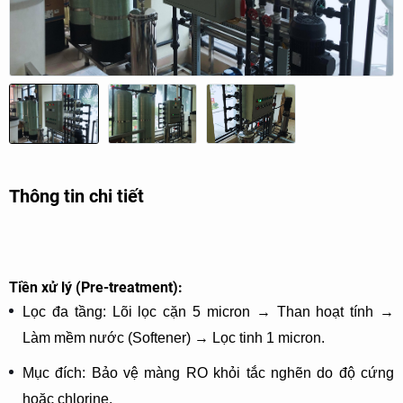
Thông tin chi tiết
Tiền xử lý (Pre-treatment):
Lọc đa tầng: Lõi lọc cặn 5 micron → Than hoạt tính →
Làm mềm nước (Softener) → Lọc tinh 1 micron.
Mục đích: Bảo vệ màng RO khỏi tắc nghẽn do độ cứng
hoặc chlorine.