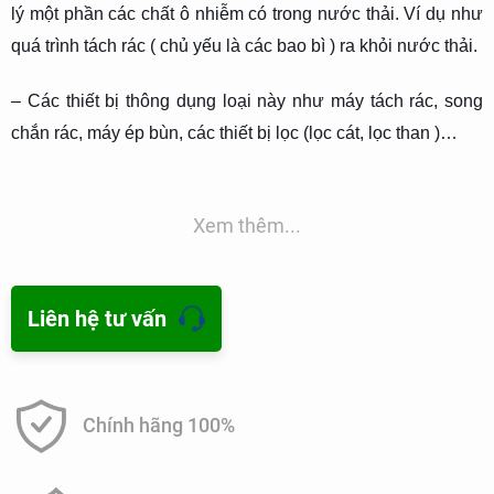
lý một phần các chất ô nhiễm có trong nước thải. Ví dụ như
quá trình tách rác ( chủ yếu là các bao bì ) ra khỏi nước thải.
– Các thiết bị thông dụng loại này như máy tách rác, song
chắn rác, máy ép bùn, các thiết bị lọc (lọc cát, lọc than )…
PHƯƠNG PHÁP HOÁ LÝ
Xem thêm...
– Phương pháp này ứng dụng các quá trình hoá lý để xử lý
nước thải, nhằm giảm một phần các chất ô nhiễm ra khỏi
nước thải.
Liên hệ tư vấn
– Phương pháp hoá lý chủ yếu là phương pháp keo tụ (keo
tụ bằng phèn nhôm, PAC, polymer), phương pháp đông tụ,
Chính hãng 100%
phương pháp tuyển nổi, … dùng để loại bỏ hàm lượng chất
lơ lửng (SS), các chất hoạt động bề mặt của nước thải từ
sản xuất dầu gội, sữa tắm…, độ màu, độ đục, COD, BOD5