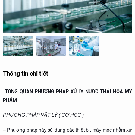
Thông tin chi tiết
TỔNG QUAN PHƯƠNG PHÁP XỬ LÝ NƯỚC THẢI HOÁ MỸ
PHẨM
PHƯƠNG PHÁP VẬT LÝ ( CƠ HỌC )
– Phương pháp này sử dụng các thiết bị, máy móc nhằm xử