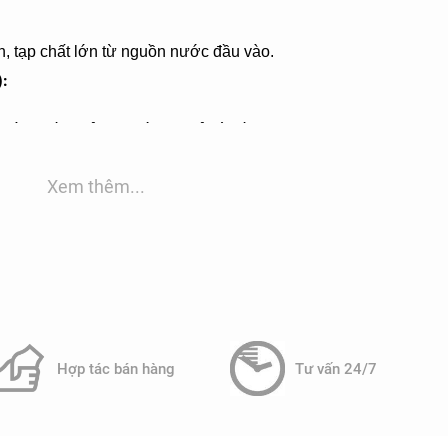
ẩn, tạp chất lớn từ nguồn nước đầu vào.
):
các chất lơ lửng trước khi xử lý tiếp.
Xem thêm...
ư axit hoặc kiềm để cân bằng độ pH, đảm bảo nước đạt
Hợp tác bán hàng
Tư vấn 24/7
gây ô nhiễm, giảm bớt tải chất hữu cơ và các chất dinh