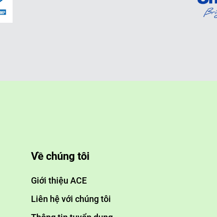
t
ng:
số như pH, độ cứng, nồng độ clo, oxy hòa tan, … nhằm đảm
a.
A):
ám sát quá trình xử lý nước một cách hiệu quả, giúp phát
ận hành.
Về chúng tôi
Giới thiệu ACE
và lưu lượng nước ổn định cho toàn bộ hệ thống.
Liên hệ với chúng tôi