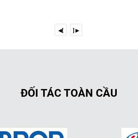
3. Thiết bị lọc nâng cao
Bộ lọc than hoạt tính:
◀[
] ▶
Loại bỏ các chất hữu cơ, mù
Bộ lọc màng (ultrafiltration, 
Loại bỏ vi khuẩn, virus và 
4. Hệ thống khử trùng
Hệ thống khử trùng bằng tia 
ĐỐI TÁC TOÀN CẦU
Diệt khuẩn hiệu quả mà kh
Hệ thống clo hóa:
Sử dụng clo để tiêu diệt vi