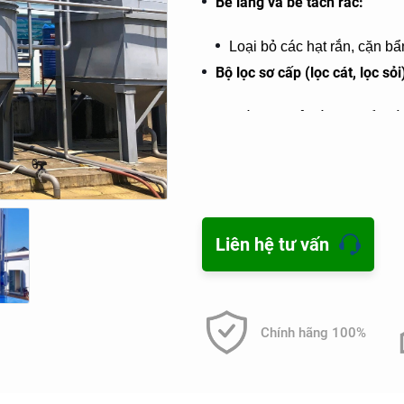
Bể lắng và bể tách rác:
Loại bỏ các hạt rắn, cặn b
Bộ lọc sơ cấp (lọc cát, lọc sỏi
Giúp loại bỏ các hạt bẩn và 
2. Hệ thống xử lý hóa học
Bộ điều chỉnh pH:
Liên hệ tư vấn
Sử dụng các hóa chất nh
chuẩn.
Hệ thống tiêm hóa chất:
Chính hãng 100%
Dùng để kết tủa các chất 
dưỡng dư thừa.