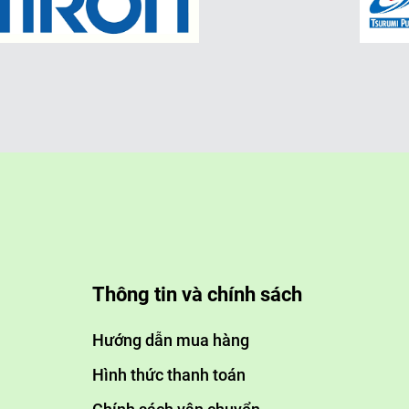
5. Thiết bị kiểm soát và giám sá
Cảm biến và hệ thống đo lườ
Theo dõi liên tục các chỉ 
bảo chất lượng nước đầu r
Hệ thống tự động hóa (SCAD
Quản lý, điều khiển và gi
hiện sớm sự cố và tối ưu v
6. Hệ thống bơm và lưu chuyển
Thông tin và chính sách
Bơm nước:
Hướng dẫn mua hàng
Đảm bảo cung cấp áp suất 
Hình thức thanh toán
Hệ thống ống dẫn: