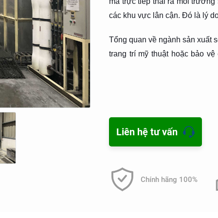
mà trực tiếp thải ra môi trườ
các khu vực lân cận. Đó là lý d
Tổng quan về ngành sản xuất s
trang trí mỹ thuật hoặc bảo v
xưa chế biến từ các vật liệu t
hang động nhằm ghi lại hình ả
thế giới đã xác định được niê
công nguyên các nước khác củ
thế kỷ 18 mới bắt đầu có các
Liên hệ tư vấn
mạnh. Ở Việt Nam, cha ông ta 
tự nhiên chế biến thành sơn tr
các tấm hoành phi câu đối, lớ
Chính hãng 100%
hàng trăm năm sử dụng. Đến n
dầu ở Hải Phòng do người P
hãng sơn Việt Nam đầu tiên “C