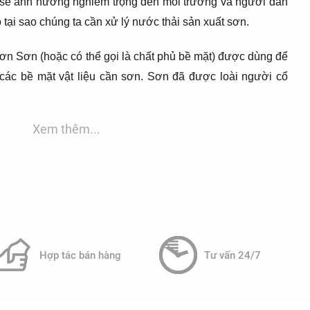
ng sẽ ảnh hưởng nghiêm trọng đến môi trường và người dân
o tại sao chúng ta cần xử lý nước thải sản xuất sơn.
ơn Sơn (hoặc có thể gọi là chất phủ bề mặt) được dùng để
ệ các bề mặt vật liệu cần sơn. Sơn đã được loài người cổ
hiên nhiên sẵn có để tạo các bức tranh trên nền đá ở nhiều
nh sinh hoạt cuộc sống thường ngày mà ngành khảo cổ học
Xem thêm...
n đại cách đây khoảng 25.000 năm.Mãi đến thế kỷ 13 sau
a Châu Âu mới biết đến công nghệ sơn này và đến cuối
 nhà sản xuất sơn chuyên nghiệp do yêu cầu về sơn tăng
từ gần 400 năm trước đã biết dùng sơn ta từ cây sơn mọc
ang trí và bảo vệ cho chất lượng gỗ của các pho tượng thờ,
p sơn bảo vệ này chất lượng hầu như không thay đổi sau
Hợp tác bán hàng
Tư vấn 24/7
ăm 1913 – 1914 ở Việt Nam mới xuất hiện một xưởng sơn
háp mở mang nhãn hiệu TESTUDO tiếp sau đó vài năm
ông ty sơn Nguyễn Sơn Hà” được thành lập và tiếp theo có