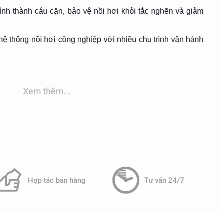
h thành cáu cặn, bảo vệ nồi hơi khỏi tắc nghẽn và giảm
ệ thống nồi hơi công nghiệp với nhiều chu trình vận hành
Xem thêm...
hông mùi, tan trong nước.
ong nồi hơi có độ cứng nước thấp hơn 60 mg/l.
 nồi hơi sử dụng nước có độ cứng thấp, giúp duy trì hiệu
 trắng, hòa tan trong nước.
Hợp tác bán hàng
Tư vấn 24/7
 ăn mòn cho nồi hơi.
 hệ thống nồi hơi cần kiểm soát hàm lượng oxy hòa tan để