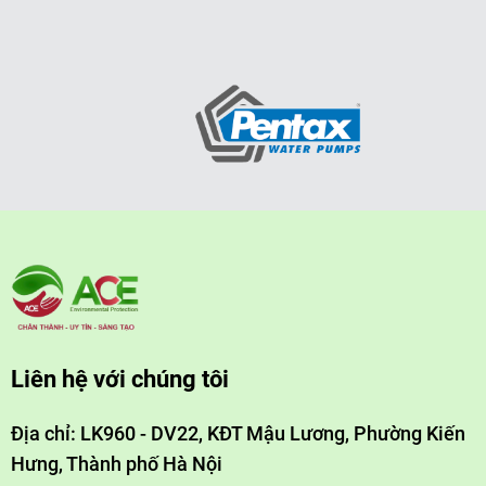
và thoát ra ngoài không khí.
Xử lý bụi sản xuất gạch men
3. ƯU, NHƯỢC ĐIỂM CÔNG NGHỆ XỬ LÝ BỤI SẢN
XUẤT GẠCH MEN TRONG XỬ LÝ KHÍ THẢI
A. ƯU ĐIỂM:
· Công nghệ đề xuất phù hợp với đặc điểm, tính chất của
nguồn khí thải; · Nồng độ khí thải sau xử lý đạt QCVN
19:2009/BTNMT. · Cấu tạo đơn giản. · Hiêu suất lọc bụi
tương đối cao. · Không gian lắp đặt nhỏ.
Liên hệ với chúng tôi
B. NHƯỢC ĐIỂM: · Đòi hỏi những thiết bị tái sinh vải lọc và
Địa chỉ: LK960 - DV22, KĐT Mậu Lương, Phường Kiến
thiết bị
Hưng, Thành phố Hà Nội