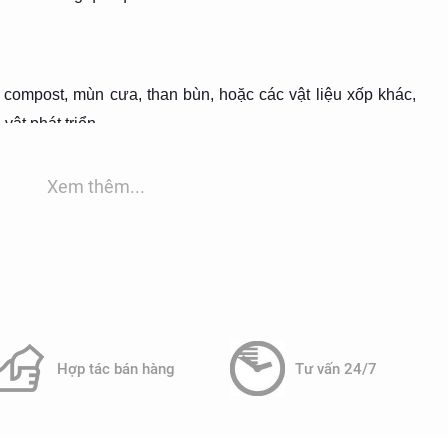
 compost, mùn cưa, than bùn, hoặc các vật liệu xốp khác,
vật phát triển.
 ẩm tối ưu cho vi sinh vật hoạt động hiệu quả.
Xem thêm...
hí thải được đưa qua lớp vật liệu đệm một cách đồng đều.
Từ các ngành chế biến thực phẩm, dệt nhuộm, hóa chất, sản
Hợp tác bán hàng
Tư vấn 24/7
 xử lý nước thải, trang trại chăn nuôi, và các cơ sở xử lý