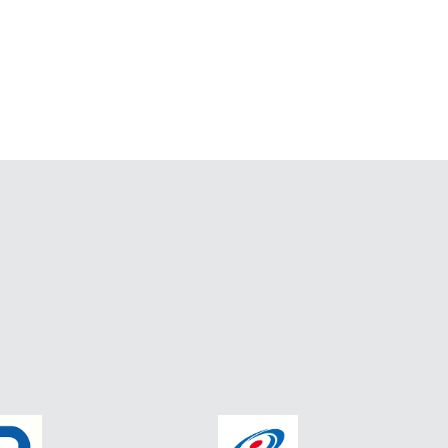
g vi sinh vật tự nhiên, không cần hóa chất đắt tiền.
 và VOCs: Có thể xử lý đa dạng các chất ô nhiễm hữu cơ.
hông tạo ra sản phẩm phụ độc hại.
trường: Độ ẩm, nhiệt độ và pH phải được duy trì ổn định để
 hiệu suất cao, cần diện tích lắp đặt lớn hơn so với một số