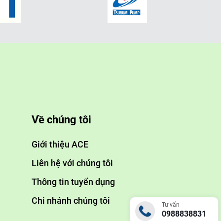
 một lớp vật liệu hấp phụ (thường là than hoạt tính). Các
 bề mặt của vật liệu hấp phụ nhờ lực hấp phụ vật lý hoặc hóa
Về chúng tôi
à than hoạt tính, zeolite, silica gel, hoặc các vật liệu hấp
Giới thiệu ACE
Liên hệ với chúng tôi
khí thải được đưa qua lớp vật liệu hấp phụ một cách đồng
Thông tin tuyển dụng
Chi nhánh chúng tôi
Tư vấn
0988838831