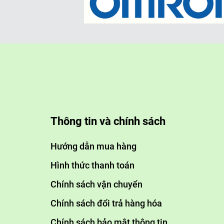
- Nguyên lý hoạt động:
Hấp phụ: Khí thải được dẫn qua
phân tử khí thải bị giữ lại trên
học.
- Cấu tạo:
Thông tin và chính sách
+ Lớp vật liệu hấp phụ: Thường l
phụ khác.
Hướng dẫn mua hàng
Hình thức thanh toán
+ Hệ thống quạt gió: Đảm bảo 
đều.
Chính sách vận chuyển
Chính sách đổi trả hàng hóa
- Ứng dụng:
Chính sách bảo mật thông tin