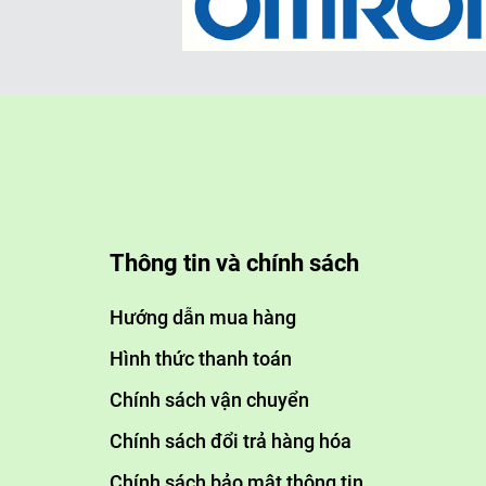
thiện đáng kể.
Tách bông cặn và xử lý tiếp the
Sau quá trình tạo bông, nước t
các bông cặn ra khỏi nước.
Phần bùn lắng chứa các chất ô
thể tiếp tục được xử lý bằng cá
Thông tin và chính sách
Ozone hoặc màng RO tùy thuộc 
Hướng dẫn mua hàng
Hình thức thanh toán
Chính sách vận chuyển
Chính sách đổi trả hàng hóa
Chính sách bảo mật thông tin