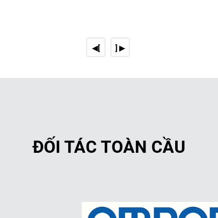
nước nhằm trung hòa điện tích c
Các hóa chất keo tụ thường 
nhôm Al₂(SO₄)₃, phèn sắt FeCl₃
◀[
] ▶
sẽ phản ứng với các hạt cặn và
Trong giai đoạn này, nước đư
khả năng tiếp xúc với các chất 
Giai đoạn tạo bông (Flocculati
ĐỐI TÁC TOÀN CẦU
Sau khi các hạt cặn đã mất ổn
quá trình khuấy trộn diễn ra n
thành các bông cặn lớn.
Trong nhiều trường hợp, polyme
các hạt và tạo ra các bông cặ