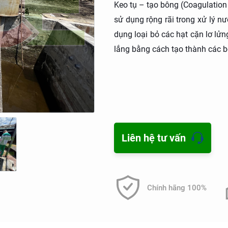
Keo tụ – tạo bông (Coagulation
sử dụng rộng rãi trong xử lý n
dụng loại bỏ các hạt cặn lơ lửn
lắng bằng cách tạo thành các b
Nhờ hiệu quả xử lý cao và chi
không thể thiếu trong nhiều hệ t
Nguyên lý hoạt động của quá tr
Liên hệ tư vấn
Quá trình xử lý diễn ra qua hai 
Giai đoạn keo tụ (Coagulation)
Chính hãng 100%
Trong nước thải, các hạt cặn 
lắng xuống đáy bể. Để khắc ph