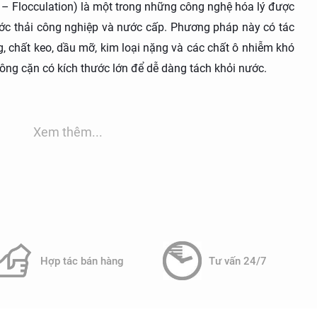
 – Flocculation) là một trong những công nghệ hóa lý được
ước thải công nghiệp và nước cấp. Phương pháp này có tác
g, chất keo, dầu mỡ, kim loại nặng và các chất ô nhiễm khó
ông cặn có kích thước lớn để dễ dàng tách khỏi nước.
 phí đầu tư hợp lý, keo tụ – tạo bông hiện là công đoạn
hống xử lý nước thải hiện đại.
Xem thêm...
ình keo tụ – tạo bông
giai đoạn chính là keo tụ và tạo bông.
Hợp tác bán hàng
Tư vấn 24/7
nhỏ thường mang điện tích cùng dấu nên đẩy nhau và khó
ục hiện tượng này, các hóa chất keo tụ được bổ sung vào