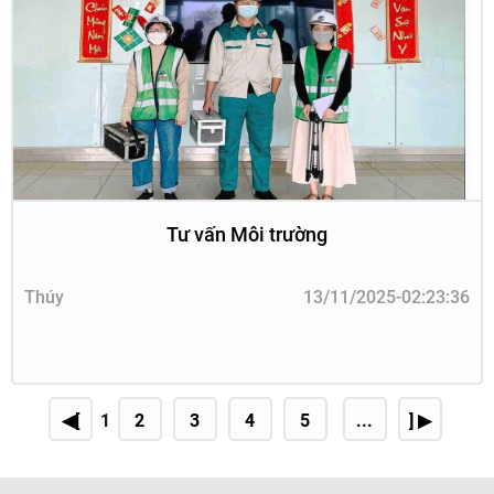
Tư vấn Môi trường
Thúy
13/11/2025-02:23:36
◀[
1
2
3
4
5
...
] ▶