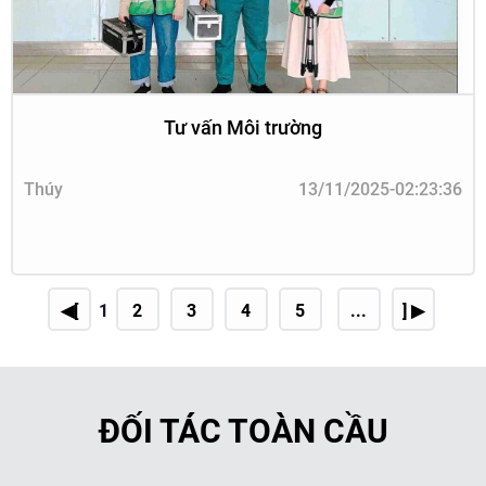
Tư vấn Môi trường
Thúy
13/11/2025-02:23:36
◀[
1
2
3
4
5
...
] ▶
ĐỐI TÁC TOÀN CẦU