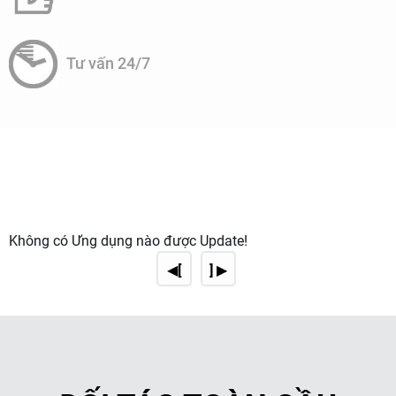
6. Tuân thủ quy định và tiêu chuẩn: Hệ thống cần phải tuân
thủ các quy định và tiêu chuẩn liên quan đến sản xuất và
chế biến dược phẩm, bao gồm cả Good Manufacturing
Practice (GMP) và các tiêu chuẩn liên quan khác.
Tư vấn 24/7
Không có Ứng dụng nào được Update!
◀[
] ▶