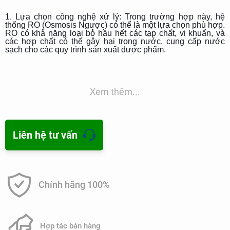
1. Lựa chọn công nghệ xử lý: Trong trường hợp này, hệ
thống RO (Osmosis Ngược) có thể là một lựa chọn phù hợp.
RO có khả năng loại bỏ hầu hết các tạp chất, vi khuẩn, và
các hợp chất có thể gây hại trong nước, cung cấp nước
sạch cho các quy trình sản xuất dược phẩm.
2. Bộ lọc tiền xử lý: Trước khi nước được đưa vào hệ thống
RO, việc sử dụng các bộ lọc tiền xử lý như bộ lọc than hoạt
tính và bộ lọc cát có thể giúp loại bỏ một số tạp chất lớn và
cải thiện hiệu suất của hệ thống RO.
Xem thêm...
3. Hệ thống điều khiển và giám sát: Hệ thống cần được
trang bị các cảm biến và thiết bị giám sát để theo dõi chất
lượng nước đầu vào và đầu ra, cũng như hiệu suất hoạt
động của hệ thống. Điều này giúp phát hiện sớm các vấn đề
Liên hệ tư vấn
và đảm bảo rằng nước sản xuất đáp ứng các tiêu chuẩn cần
thiết.
4. Hệ thống khử trùng và bảo quản: Trong một số trường
hợp, việc sử dụng các phương pháp khử trùng như tia UV
hoặc khử trùng hóa học có thể được áp dụng để đảm bảo
Chính hãng 100%
sự sạch sẽ và an toàn của nước sau khi xử lý.
5. Đào tạo và bảo dưỡng: Quan trọng là cần có chương
trình đào tạo cho nhân viên vận hành và bảo dưỡng hệ
thống để đảm bảo hoạt động ổn định và hiệu quả của nó.
Hợp tác bán hàng