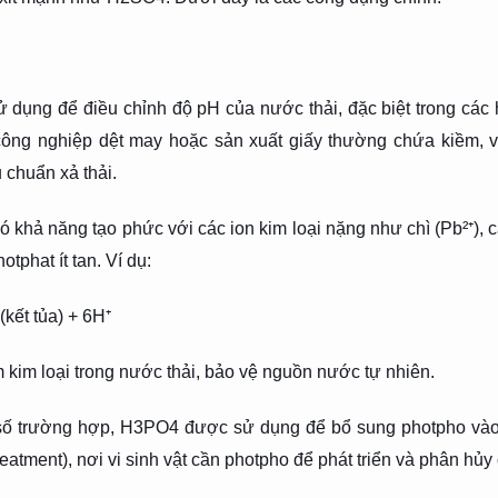
dụng để điều chỉnh độ pH của nước thải, đặc biệt trong các h
h công nghiệp dệt may hoặc sản xuất giấy thường chứa kiềm
u chuẩn xả thải.
 khả năng tạo phức với các ion kim loại nặng như chì (Pb²⁺), 
tphat ít tan. Ví dụ:
ết tủa) + 6H⁺
 kim loại trong nước thải, bảo vệ nguồn nước tự nhiên.
 số trường hợp, H3PO4 được sử dụng để bổ sung photpho vào 
 treatment), nơi vi sinh vật cần photpho để phát triển và phân hủy