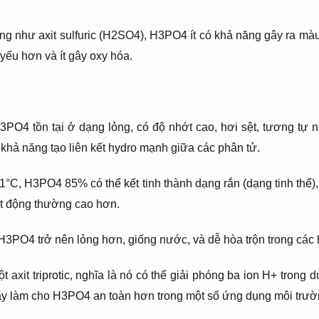
g như axit sulfuric (H2SO4), H3PO4 ít có khả năng gây ra mà
ó yếu hơn và ít gây oxy hóa.
PO4 tồn tại ở dạng lỏng, có độ nhớt cao, hơi sệt, tương tự nh
khả năng tạo liên kết hydro mạnh giữa các phân tử.
1°C, H3PO4 85% có thể kết tinh thành dạng rắn (dạng tinh thể)
ạt động thường cao hơn.
3PO4 trở nên lỏng hơn, giống nước, và dễ hòa trộn trong các h
 axit triprotic, nghĩa là nó có thể giải phóng ba ion H+ trong 
y làm cho H3PO4 an toàn hơn trong một số ứng dụng môi trườ