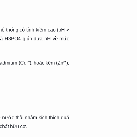
ệ thống có tính kiềm cao (pH >
, và H3PO4 giúp đưa pH về mức
cadmium (Cd²⁺), hoặc kẽm (Zn²⁺),
nước thải nhằm kích thích quá
 chất hữu cơ.