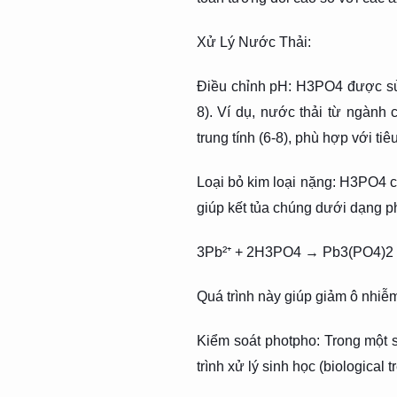
Xử Lý Nước Thải:
Điều chỉnh pH: H3PO4 được sử 
8). Ví dụ, nước thải từ ngàn
trung tính (6-8), phù hợp với tiê
Loại bỏ kim loại nặng: H3PO4 có
giúp kết tủa chúng dưới dạng pho
3Pb²⁺ + 2H3PO4 → Pb3(PO4)2 (k
Quá trình này giúp giảm ô nhiễm
Kiểm soát photpho: Trong một
trình xử lý sinh học (biological