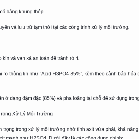
cố bằng khung thép.
n và lưu trữ tạm thời tại các công trình xử lý môi trường.
ín và van xả an toàn để tránh rò rỉ.
i rõ thông tin như “Acid H3PO4 85%”, kèm theo cảnh báo hóa 
ở dạng đậm đặc (85%) và pha loãng tại chỗ để sử dụng trong 
Trong Xử Lý Môi Trường
rọng trong xử lý môi trường nhờ tính axit vừa phải, khả năng t
axit mạnh như H2SO4. Dưới đây là các công dụng chính: