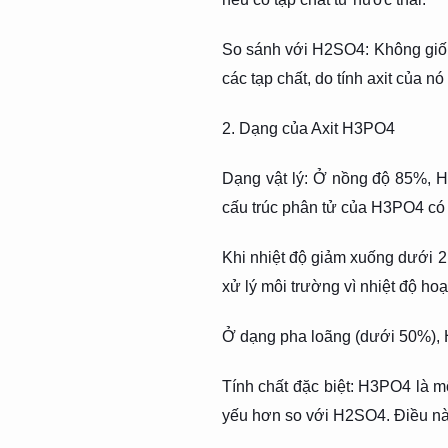
So sánh với H2SO4: Không giốn
các tạp chất, do tính axit của n
2. Dạng của Axit H3PO4
Dạng vật lý: Ở nồng độ 85%, H3
cấu trúc phân tử của H3PO4 có 
Khi nhiệt độ giảm xuống dưới 2
xử lý môi trường vì nhiệt độ ho
Ở dạng pha loãng (dưới 50%), H
Tính chất đặc biệt: H3PO4 là một
yếu hơn so với H2SO4. Điều nà