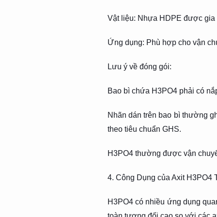
Vật liệu: Nhựa HDPE được gia 
Ứng dụng: Phù hợp cho vận chuyể
Lưu ý về đóng gói:
Bao bì chứa H3PO4 phải có nắp k
Nhãn dán trên bao bì thường gh
theo tiêu chuẩn GHS.
H3PO4 thường được vận chuyển 
4.
Công Dụng của Axit H3PO4 
H3PO4 có nhiều ứng dụng quan t
toàn tương đối cao so với các 