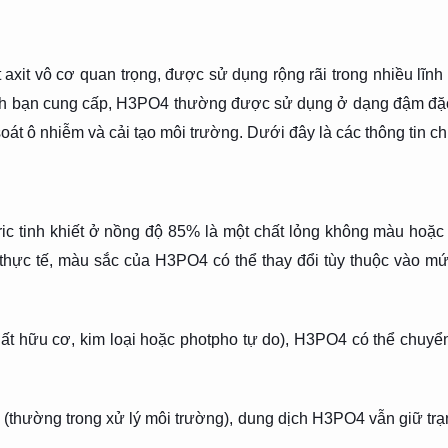
 axit vô cơ quan trọng, được sử dụng rộng rãi trong nhiều lĩnh
h bạn cung cấp, H3PO4 thường được sử dụng ở dạng đậm đặc và
oát ô nhiễm và cải tạo môi trường. Dưới đây là các thông tin chi 
ric tinh khiết ở nồng độ 85% là một chất lỏng không màu hoặc c
g thực tế, màu sắc của H3PO4 có thể thay đổi tùy thuộc vào mức
ất hữu cơ, kim loại hoặc photpho tự do), H3PO4 có thể chuy
(thường trong xử lý môi trường), dung dịch H3PO4 vẫn giữ tr