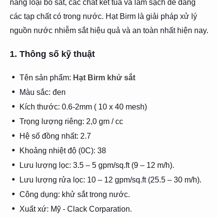
năng loại bỏ sắt, các chất kết tủa và làm sạch dễ dàng
các tạp chất có trong nước. Hạt Birm là giải pháp xử lý
nguồn nước nhiễm sắt hiệu quả và an toàn nhất hiện nay.
1. Thông số kỹ thuật
Tên sản phẩm:
Hạt Birm khử sắt
Màu sắc: đen
Kích thước: 0.6-2mm ( 10 x 40 mesh)
Trọng lượng riêng: 2,0 gm / cc
Hệ số đồng nhất: 2.7
Khoảng nhiệt độ (0C): 38
Lưu lượng lọc: 3.5 – 5 gpm/sq.ft (9 – 12 m/h).
Lưu lượng rửa lọc: 10 – 12 gpm/sq.ft (25.5 – 30 m/h).
Công dụng: khử sắt trong nước.
Xuất xứ: Mỹ - Clack Corparation.