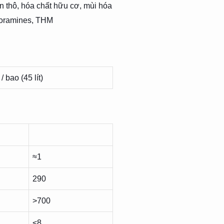
ặn thô, hóa chất hữu cơ, mùi hóa
hloramines, THM
 bao (45 lít)
≈1
290
>700
<8