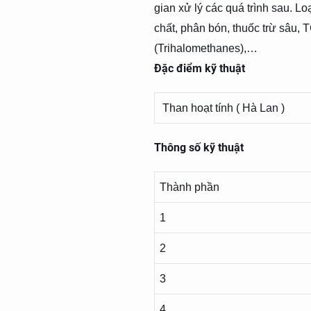
gian xử lý các quá trình sau. L
chất, phân bón, thuốc trừ sâu, 
(Trihalomethanes),…
Đặc điểm kỹ thuật
Than hoạt tính ( Hà Lan )
Thông số kỹ thuật
Thành phần
1
2
3
4