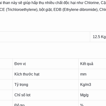
oại than này sẽ giúp hấp thụ nhiều chất độc hại như Chlorine, C
TCE (Trichloroethylene), bột giặt, EDB (Ethylene dibromide), C
12.5 Kg /
Đơn vị
Kết quả
Kích thước hạt
mm
Tỷ trọng
Kg/m3
Chỉ số Iot
Mg/g
Độ tro
%