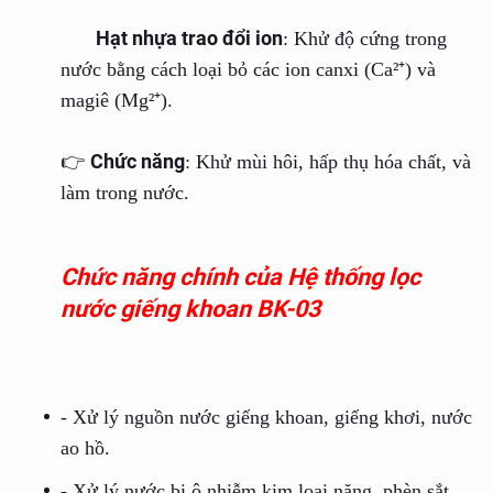
Hạt nhựa trao đổi ion
: Khử độ cứng trong
nước bằng cách loại bỏ các ion canxi (Ca²⁺) và
magiê (Mg²⁺).
Chức năng
👉
: Khử mùi hôi, hấp thụ hóa chất, và
làm trong nước.
Chức năng chính của Hệ thống lọc
nước giếng khoan BK-03
- Xử lý nguồn nước giếng khoan, giếng khơi, nước
ao hồ.
- Xử lý nước bị ô nhiễm kim loại nặng, phèn sắt,