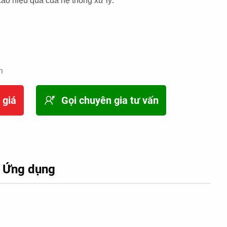
o hiệu quả của hệ thống xử lý.
m
 giá
Gọi chuyên gia tư vấn
Ứng dụng