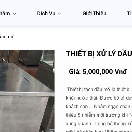
phẩm
Dịch Vụ
Giới Thiệu
Ti
 dầu mỡ
THIẾT BỊ XỬ LÝ D
Giá: 5,000,000 Vnđ
Thiết bị tách dầu mỡ là thiết b
khỏi nước thải. Được bố trí dư
khách sạn ... Nhằm ngặn chặn
thiểu ô nhiễm môi trường khi 
xung quanh. Trong hệ thống xử