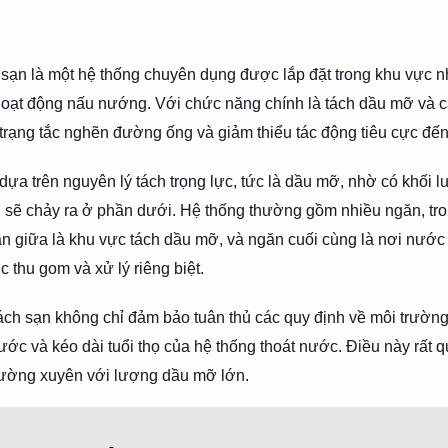
 sạn là một hệ thống chuyên dụng được lắp đặt trong khu vực n
hoạt động nấu nướng. Với chức năng chính là tách dầu mỡ và cá
h trạng tắc nghẽn đường ống và giảm thiểu tác động tiêu cực đế
dựa trên nguyên lý tách trọng lực, tức là dầu mỡ, nhờ có khối l
n sẽ chảy ra ở phần dưới. Hệ thống thường gồm nhiều ngăn, tr
găn giữa là khu vực tách dầu mỡ, và ngăn cuối cùng là nơi nước 
 thu gom và xử lý riêng biệt.
 khách sạn không chỉ đảm bảo tuân thủ các quy định về môi trườ
ước và kéo dài tuổi thọ của hệ thống thoát nước. Điều này rất q
hường xuyên với lượng dầu mỡ lớn.