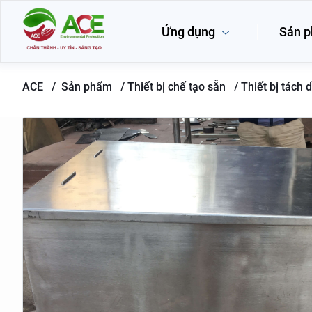
Ứng dụng
Sản 
ACE /
Sản phẩm
/
Thiết bị chế tạo sẵn /
Thiết bị tách