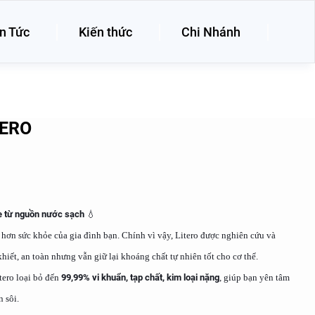
n Tức
Kiến thức
Chi Nhánh
TERO
e từ nguồn nước sạch
💧
hơn sức khỏe của gia đình bạn. Chính vì vậy, Litero được nghiên cứu và
hiết, an toàn nhưng vẫn giữ lại khoáng chất tự nhiên tốt cho cơ thể.
tero loại bỏ đến
99,99% vi khuẩn, tạp chất, kim loại nặng
, giúp bạn yên tâm
n sôi.