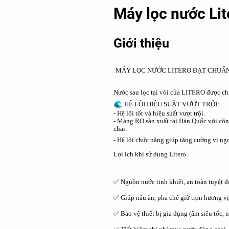
Máy lọc nước Lit
Giới thiệu
MÁY LỌC NƯỚC LITERO ĐẠT CHUẨN
Nước sau lọc tại vòi của LITERO được c
HỆ L
ÕI HIỆU SUẤT VƯỢT TRỘI:
- Hệ lõi tốt và hiệu suất vượt trội.
- Màng RO sản xuất tại Hàn Quốc với công
chai.
- Hệ lõi chức năng giúp tăng cường vị ng
Lợi ích khi sử dụng Litero
✅ Nguồn nước tinh khiết, an toàn tuyệt đố
✅ Giúp nấu ăn, pha chế giữ trọn hương vị
✅ Bảo vệ thiết bị gia dụng (ấm siêu tốc,