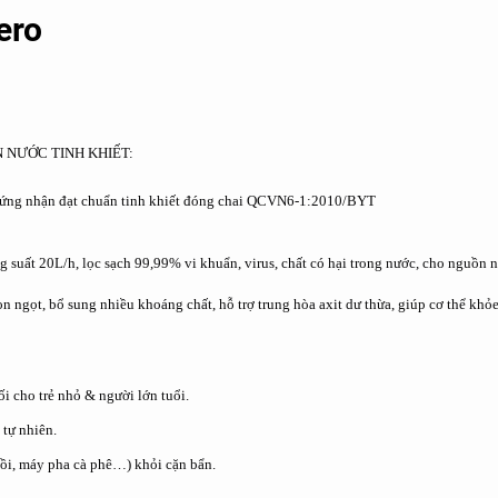
ero
 NƯỚC TINH KHIẾT:
hứng nhận đạt chuẩn tinh khiết đóng chai QCVN6-1:2010/BYT
 suất 20L/h, lọc sạch 99,99% vi khuẩn, virus, chất có hại trong nước, cho nguồn n
on ngọt, bổ sung nhiều khoáng chất, hỗ trợ trung hòa axit dư thừa, giúp cơ thể kh
i cho trẻ nhỏ & người lớn tuổi.
 tự nhiên.
 nồi, máy pha cà phê…) khỏi cặn bẩn.