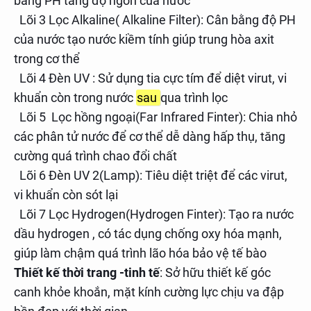
bằng PH tăng độ ngon của nước
Lõi 3 Lọc Alkaline( Alkaline Filter): Cân bằng độ PH
của nước tạo nước kiềm tính giúp trung hòa axit
trong cơ thể
Lõi 4 Đèn UV : Sử dụng tia cực tím để diệt virut, vi
khuẩn còn trong nước
sau
qua trình lọc
Lõi 5 Lọc hồng ngoại(Far Infrared Finter): Chia nhỏ
các phân tử nước để cơ thể dễ dàng hấp thụ, tăng
cường quá trình chao đổi chất
Lõi 6 Đèn UV 2(Lamp): Tiêu diệt triệt để các virut,
vi khuẩn còn sót lại
Lõi 7 Lọc Hydrogen(Hydrogen Finter): Tạo ra nước
dầu hydrogen , có tác dụng chống oxy hóa mạnh,
giúp làm chậm quá trình lão hóa bảo vệ tế bào
Thiết kế thời trang -tinh tế
: Sở hữu thiết kế góc
canh khỏe khoắn, mặt kính cường lực chịu va đập