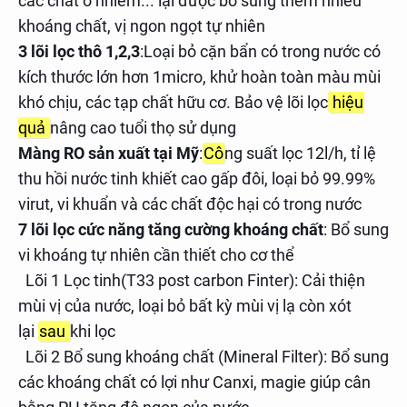
các chất ô nhiễm... lại được bổ sung thêm nhiều
khoáng chất, vị ngon ngọt tự nhiên
3 lõi lọc thô 1,2,3
:Loại bỏ cặn bẩn có trong nước có
kích thước lớn hơn 1micro, khử hoàn toàn màu mùi
khó chịu, các tạp chất hữu cơ. Bảo vệ lõi lọc
hiệu
quả
nâng cao tuổi thọ sử dụng
Màng RO sản xuất tại Mỹ
:
Cô
ng suất lọc 12l/h, tỉ lệ
thu hồi nước tinh khiết cao gấp đôi, loại bỏ 99.99%
virut, vi khuẩn và các chất độc hại có trong nước
7 lõi lọc cức năng tăng cường khoáng chất
: Bổ sung
vi khoáng tự nhiên cần thiết cho cơ thể
Lõi 1 Lọc tinh(T33 post carbon Finter): Cải thiện
mùi vị của nước, loại bỏ bất kỳ mùi vị lạ còn xót
lại
sau
khi lọc
Lõi 2 Bổ sung khoáng chất (Mineral Filter): Bổ sung
các khoáng chất có lợi như Canxi, magie giúp cân