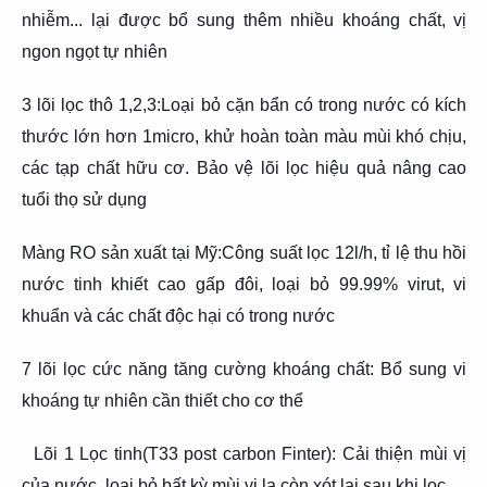
nhiễm... lại được bổ sung thêm nhiều khoáng chất, vị
ngon ngọt tự nhiên
3 lõi lọc thô 1,2,3:Loại bỏ cặn bẩn có trong nước có kích
thước lớn hơn 1micro, khử hoàn toàn màu mùi khó chịu,
các tạp chất hữu cơ. Bảo vệ lõi lọc hiệu quả nâng cao
tuổi thọ sử dụng
Màng RO sản xuất tại Mỹ:Công suất lọc 12l/h, tỉ lệ thu hồi
nước tinh khiết cao gấp đôi, loại bỏ 99.99% virut, vi
khuẩn và các chất độc hại có trong nước
7 lõi lọc cức năng tăng cường khoáng chất: Bổ sung vi
khoáng tự nhiên cần thiết cho cơ thể
Lõi 1 Lọc tinh(T33 post carbon Finter): Cải thiện mùi vị
của nước, loại bỏ bất kỳ mùi vị lạ còn xót lại sau khi lọc