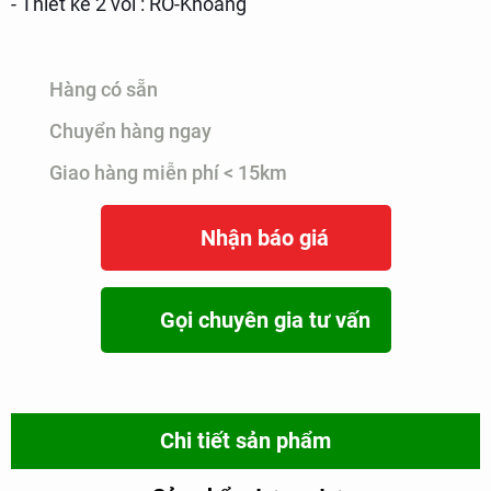
- Thiết kế 2 vòi : RO-Khoáng
Hàng có sẵn
Chuyển hàng ngay
Giao hàng miễn phí < 15km
Nhận báo giá
Gọi chuyên gia tư vấn
Chi tiết sản phẩm