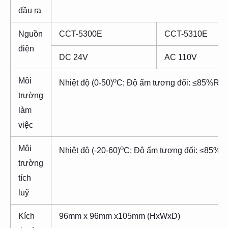
đầu ra
Nguồn
CCT-5300E
CCT-5310E
điện
DC 24V
AC 110V
Môi
o
Nhiệt độ (0-50)
C; Độ ẩm tương đối: ≤85%RH 
trường
làm
việc
Môi
o
Nhiệt độ (-20-60)
C; Độ ẩm tương đối: ≤85%R
trường
tích
luỹ
Kích
96mm x 96mm x105mm (HxWxD)