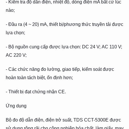
- Kiểm tra độ dẫn điện, nhiệt độ, dòng điện mA bất cứ lúc
nào;
- Đầu ra (4 ~ 20) mA, thiết bị/phương thức truyền tải được
lựa chọn;
- Bộ nguồn cung cấp được lựa chọn: DC 24 V; AC 110 V;
AC 220 V;
- Các chức năng đo lường, giao tiếp, kiểm soát được
hoàn toàn tách biệt, ổn định hơn;
- Thiết bị đạt chứng nhận CE.
Ứng dụng
Bộ đo độ dẫn điện, điện trở suất, TDS CCT-5300E được
sử dụng rộng rãi cho công nghiệp hóa chất, làm giấy, may