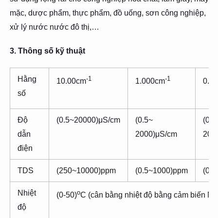
mặc, dược phẩm, thực phẩm, đồ uống, sơn công nghiệp,
xử lý nước nước đô thị,…
3. Thông số kỹ thuật
Hằng
-1
-1
10.00cm
1.000cm
0.1
số
Độ
(0.5~20000)μS/cm
(0.5~
(0.5
dẫn
2000)μS/cm
200
điện
TDS
(250~10000)ppm
(0.5~1000)ppm
(0.
Nhiệt
o
(0-50)
C (cân bằng nhiệt độ bằng cảm biến N
độ