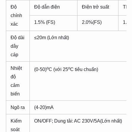
Độ
Độ dẫn điện
Điện trở suất
TD
chính
1.5% (FS)
2.0%(FS)
1.5
xác
Độ dài
≤20m (Lớn nhất)
dây
cáp
Nhiệt
o
o
(0-50)
C (với 25
C tiêu chuẩn)
độ
cảm
biến
Ngõ ra
(4-20)mA
Kiểm
ON/OFF; Dung tải: AC 230V/5A(Lớn nhất)
soát